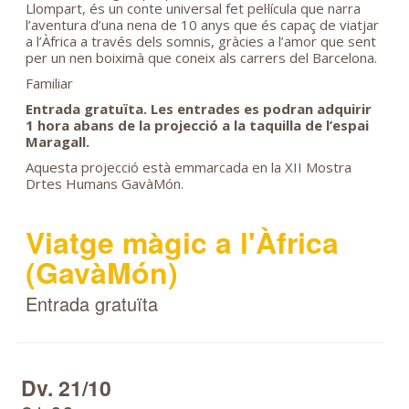
Llompart, és un conte universal fet pel·lícula que narra
l’aventura d’una nena de 10 anys que és capaç de viatjar
a l’Àfrica a través dels somnis, gràcies a l’amor que sent
per un nen boiximà que coneix als carrers del Barcelona.
Familiar
Entrada gratuïta. Les entrades es podran adquirir
1 hora abans de la projecció a la taquilla de l’espai
Maragall.
Aquesta projecció està emmarcada en la XII Mostra
Drtes Humans GavàMón.
Viatge màgic a l'Àfrica
(GavàMón)
Entrada gratuïta
Dv. 21/10