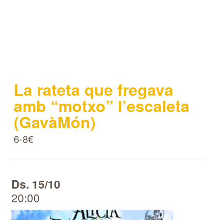
La rateta que fregava
amb “motxo” l’escaleta
(GavàMón)
6-8€
Ds. 15/10
20:00