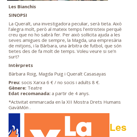
Les Bianchis
SINOPSI
La Queralt, una investigadora peculiar, serà tieta. Això
l’alegra molt, però al mateix temps l’entristeix perquè
creu que no ho sabrà fer. Per això sol·licita ajuda a les
seves amigues de sempre, la Magda, una empresària
de mitjons, i la Bàrbara, una àrbitra de futbol, que són
tietes des de fa molt de temps. Voleu veure si se’n
surt?
Intèrprets
Bàrbara Roig, Magda Puig i Queralt Casasayas
Preu:
socis Xarxa 6 € / no socis i adults 8 €.
Gènere:
Teatre
Edat recomanada:
a partir de 4 anys.
*Activitat emmarcada en la XII Mostra Drets Humans
GavàMón .
Les