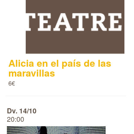
Alicia en el país de las
maravillas
6€
Dv. 14/10
20:00