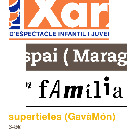
supertietes (GavàMón)
6-8€