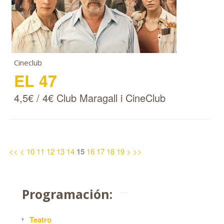
Cineclub
EL 47
4,5€ / 4€ Club Maragall i CineClub
<<
<
10
11
12
13
14
15
16
17
18
19
>
>>
Programación:
Teatro