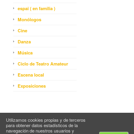
espai ( en familia )
Monólogos
Cine
Danza
Música
Ciclo de Teatro Amateur
Escena local
Exposiciones
Utilizamos cookies propias y de terceros
para obtener datos estadísticos de la
© Espai Maragall
2026
navegación de nuestros usuarios y