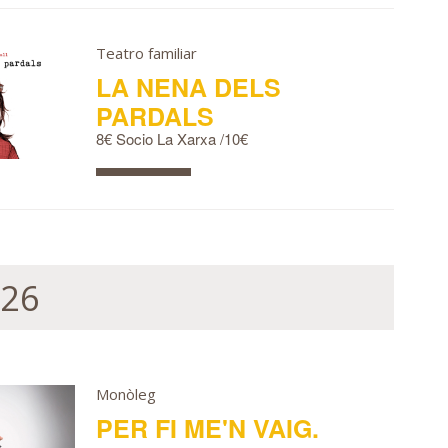
Teatro familiar
LA NENA DELS
PARDALS
8€ Socio La Xarxa /10€
026
Monòleg
PER FI ME'N VAIG.