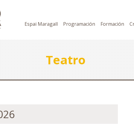
Espai Maragall
Programación
Formación
C
Teatro
026