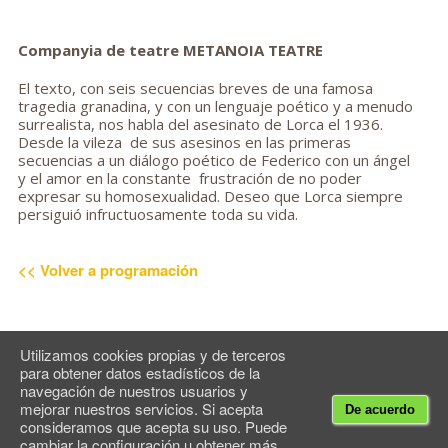
Companyia de teatre
METANOIA TEATRE
El texto, con seis secuencias breves de una famosa
tragedia granadina, y con un lenguaje poético y a menudo
surrealista, nos habla del asesinato de Lorca el 1936.
Desde la vileza de sus asesinos en las primeras
secuencias a un diálogo poético de Federico con un ángel
y el amor en la constante frustración de no poder
expresar su homosexualidad. Deseo que Lorca siempre
persiguió infructuosamente toda su vida.
<< Volver a programación
Utilizamos cookies propias y de terceros
para obtener datos estadísticos de la
© Espai Maragall
2026
navegación de nuestros usuarios y
Contacto
Newsletter
Advertencia legal
mejorar nuestros servicios. Si acepta
De acuerdo
consideramos que acepta su uso. Puede
cambiar la configuración u obtener más