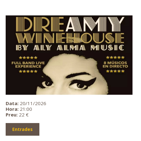
Data:
20/11/2026
Hora:
21:00
Preu:
22 €
Entrades