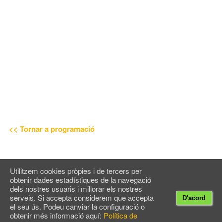
<< Tornar a programació
Utilitzem cookies pròpies i de tercers per
obtenir dades estadístiques de la navegació
© Espai Maragall
2026
dels nostres usuaris i millorar els nostres
Contacte
Newsletter
Advertència legal
serveis. Si accepta considerem que accepta
D'acord
el seu ús. Podeu canviar la configuració o
obtenir més informació aquí:
Política de