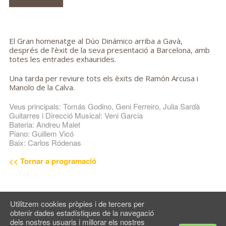
El Gran homenatge al Dúo Dinámico arriba a Gavà,
després de l’èxit de la seva presentació a Barcelona, amb
totes les entrades exhaurides.
Una tarda per reviure tots els èxits de Ramón Arcusa i
Manolo de la Calva.
Veus principals: Tomás Godino, Geni Ferreiro, Julia Sardà

Guitarres i Direcció Musical: Veni Garcia

Bateria: Andreu Malet

Piano: Guillem Vicó

Baix: Carlos Ródenas
<< Tornar a programació
Utilitzem cookies pròpies i de tercers per
obtenir dades estadístiques de la navegació
© Espai Maragall
2026
dels nostres usuaris i millorar els nostres