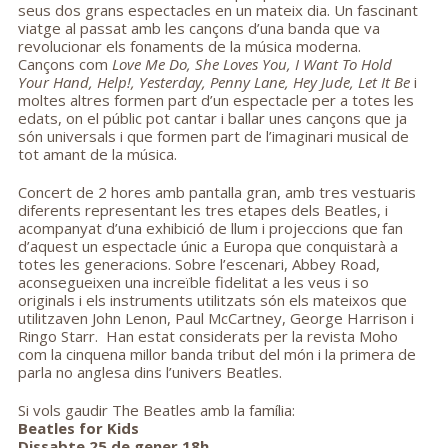
seus dos grans espectacles en un mateix dia. Un fascinant
viatge al passat amb les cançons d’una banda que va
revolucionar els fonaments de la música moderna.
Cançons com
Love Me Do, She Loves You, I Want To Hold
Your Hand, Help!, Yesterday, Penny Lane, Hey Jude, Let It Be
i
moltes altres formen part d’un espectacle per a totes les
edats, on el públic pot cantar i ballar unes cançons que ja
són universals i que formen part de l’imaginari musical de
tot amant de la música.
Concert de 2 hores amb pantalla gran, amb tres vestuaris
diferents representant les tres etapes dels Beatles, i
acompanyat d’una exhibició de llum i projeccions que fan
d’aquest un espectacle únic a Europa que conquistarà a
totes les generacions. Sobre l’escenari, Abbey Road,
aconsegueixen una increïble fidelitat a les veus i so
originals i els instruments utilitzats són els mateixos que
utilitzaven John Lenon, Paul McCartney, George Harrison i
Ringo Starr. Han estat considerats per la revista Moho
com la cinquena millor banda tribut del món i la primera de
parla no anglesa dins l’univers Beatles.
Si vols gaudir The Beatles amb la família:
Beatles for Kids
Dissabte 25 de gener 18
h