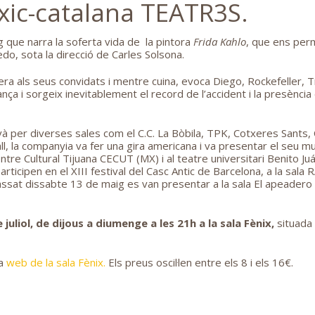
ic-catalana TEATR3S.
g que narra la soferta vida de la pintora
Frida Kahlo
, que ens per
do, sota la direcció de Carles Solsona.
era als seus convidats i mentre cuina, evoca Diego, Rockefeller, T
rança i sorgeix inevitablement el record de l’accident i la presènci
per diverses sales com el C.C. La Bòbila, TPK, Cotxeres Sants, Cl
ll, la companyia va fer una gira americana i va presentar el seu m
ntre Cultural Tijuana CECUT (MX) i al teatre universitari Benito J
 participen en el XIII festival del Casc Antic de Barcelona, a la sala 
l passat dissabte 13 de maig es van presentar a la sala El apeadero
 juliol, de dijous a diumenge a les 21h a la sala Fènix,
situada 
a
web de la sala Fènix.
Els preus oscil·len entre els 8 i els 16€.