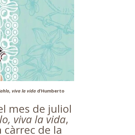
ahlo, vi
va
la vida
d’Humberto
l mes de juliol
o, v
iva la vida
,
càrrec de la