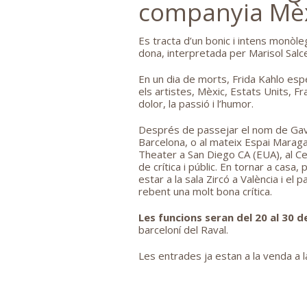
companyia Mèx
Es tracta d’un bonic i intens monòle
dona, interpretada per Marisol Salce
En un dia de morts, Frida Kahlo esp
els artistes, Mèxic, Estats Units, F
dolor, la passió i l’humor.
Després de passejar el nom de Gavà 
Barcelona, o al mateix Espai Maraga
Theater a San Diego CA (EUA), al Ce
de crítica i públic. En tornar a casa,
estar a la sala Zircó a València i e
rebent una molt bona crítica.
Les funcions seran del 20 al 30 de
barceloní del Raval.
Les entrades ja estan a la venda a l