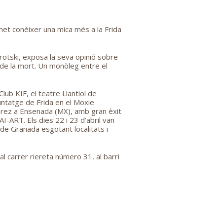
met conèixer una mica més a la Frida
rotski, exposa la seva opinió sobre
a de la mort. Un monòleg entre el
ub KIF, el teatre Llantiol de
untatge de Frida en el Moxie
uárez a Ensenada (MX), amb gran èxit
RAI-ART. Els dies 22 i 23 d’abril van
 de Granada esgotant localitats i
al carrer riereta número 31, al barri