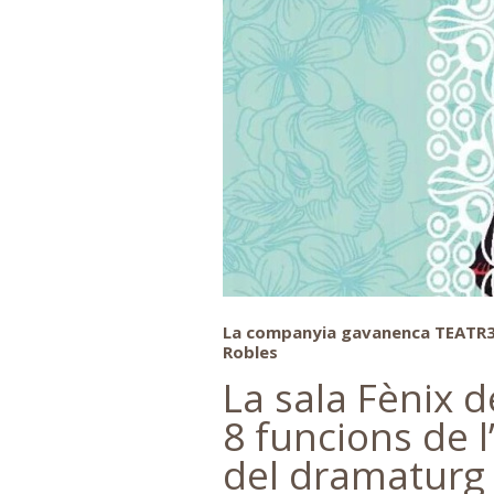
La companyia
gavanenca
TEATR3S
Robles
La sala Fènix d
8 funcions de 
del dramaturg 